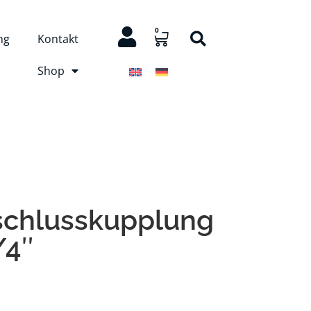
0
ng
Kontakt
Shop
schlusskupplung
/4″