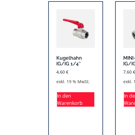
Kugelhahn
MINI
IG/IG 1/4″
IG/I
4,60
€
7,60
exkl. 19 % MwSt.
exkl.
In den
In d
Warenkorb
War