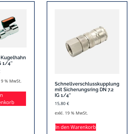
-Kugelhahn
G 1/4″
€
 19 % MwSt.
Schnellverschlusskupplung
mit Sicherungsring DN 7.2
en
IG 1/4″
enkorb
15,80
€
exkl. 19 % MwSt.
In den Warenkorb