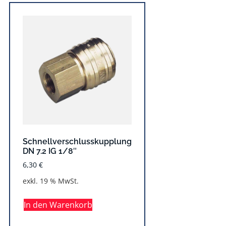
Schnellverschlusskupplung
DN 7.2 IG 1/8″
6,30
€
exkl. 19 % MwSt.
In den Warenkorb