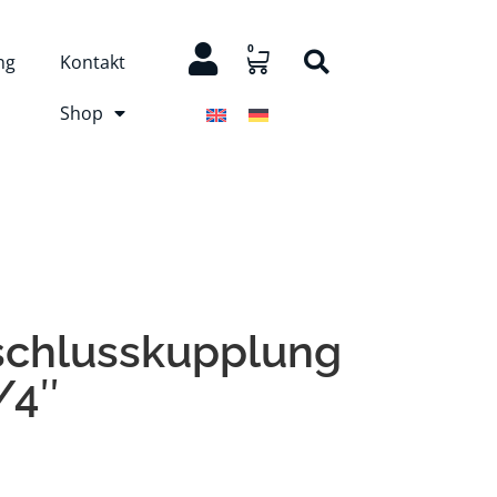
0
ng
Kontakt
Shop
schlusskupplung
/4″