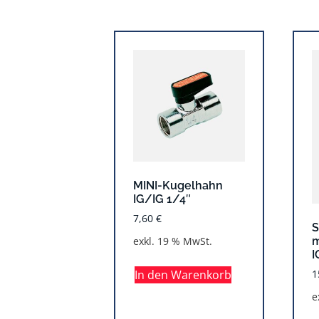
MINI-Kugelhahn
IG/IG 1/4″
7,60
€
S
m
exkl. 19 % MwSt.
I
1
In den Warenkorb
e