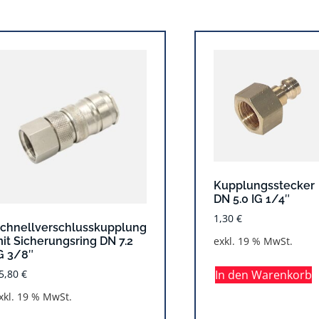
Kupplungsstecker
DN 5.0 IG 1/4″
1,30
€
chnellverschlusskupplung
it Sicherungsring DN 7.2
exkl. 19 % MwSt.
G 3/8″
5,80
€
In den Warenkorb
xkl. 19 % MwSt.