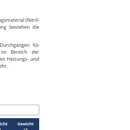
smaterial (Nitril-
rung bestehen die
Durchgängen für
 im Bereich der
 im Heizungs- und
ehr.
icht
Gewicht
1
(2