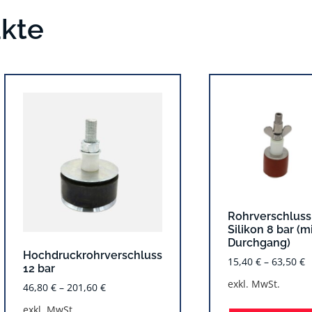
ukte
Rohrverschluss
Silikon 8 bar (m
Durchgang)
Hochdruckrohrverschluss
15,40
€
–
63,50
€
12 bar
exkl. MwSt.
46,80
€
–
201,60
€
exkl. MwSt.