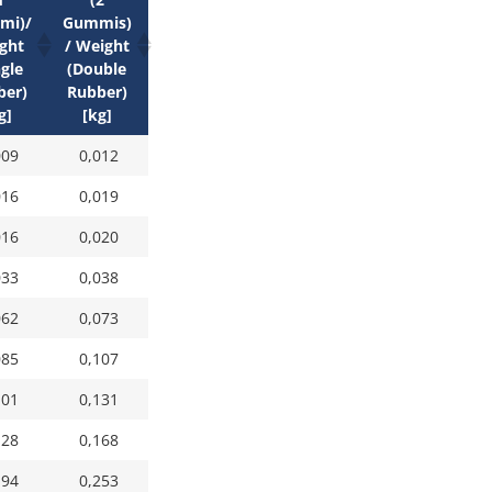
mi)/
Gummis)
ght
/ Weight
ngle
(Double
ber)
Rubber)
g]
[kg]
009
0,012
016
0,019
016
0,020
033
0,038
062
0,073
085
0,107
101
0,131
128
0,168
194
0,253