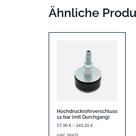
Ähnliche Prod
Hochdruckrohrverschluss
12 bar (mit Durchgang)
57,90
€
–
243,20
€
exkl. MwSt.