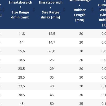
Einsatzbereich
Einsatzbereich
/
/
Gum
/
/
e
Rubber
Wei
Size Range
Size Range
]
Length
(Si
dmin [mm]
dmax [mm]
[mm]
Rub
[k
2
11,8
12,5
20
0,
4
14
14,7
20
0,
6
15,6
20,0
20
0,
0
18,5
25
20
0,
5
23,5
29
20
0,
0
28,5
35
30
0,
5
33,5
40
30
0,
0
38,5
45
30
0,
5
43
50
35
0,