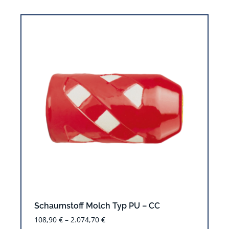
Schaumstoff Molch Typ PU – CC
108,90
€
–
2.074,70
€