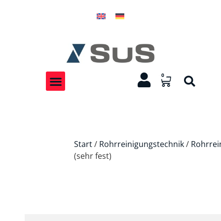
0
Start
/
Rohrreinigungstechnik
/
Rohrrei
(sehr fest)