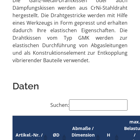
Die Ganz-Metall-Drahtkissen oder auch
Dämpfungskissen werden aus CrNi-Stahldraht
hergestellt. Die Drahtgestricke werden mit Hilfe
eines Werkzeugs in Form gepresst und erhalten
dadurch Ihre elastischen Eigenschaften. Die
Drahtkissen vom Typ GMK werden zur
elastischen Durchführung von Abgasleitungen
und als Konstruktionselement zur Entkopplung
vibrierender Bauteile verwendet.
Daten
Suchen:
max
Abmaße /
Belast
Artikel.-Nr. /
ØD
Dimension
H
/