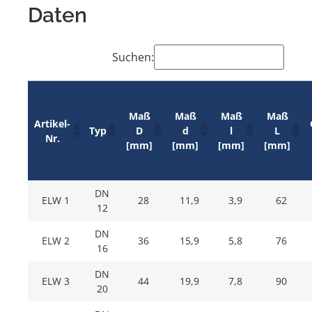
Daten
Suchen:
Maß
Maß
Maß
Maß
Artikel-
D
d
l
L
Typ
Nr.
[mm]
[mm]
[mm]
[mm]
DN
ELW 1
28
11,9
3,9
62
12
DN
ELW 2
36
15,9
5,8
76
16
DN
ELW 3
44
19,9
7,8
90
20