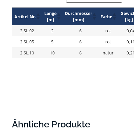
Länge
Durchmesser
Gewic
Artikel.Nr.
Farbe
[m]
[mm]
[kg]
2.SL.02
2
6
rot
0,0
2.SL.05
5
6
rot
0,1
2.SL.10
10
6
natur
0,2
Ähnliche Produkte