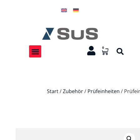
0
Start
/
Zubehör
/
Prüfeinheiten
/ Prüfei