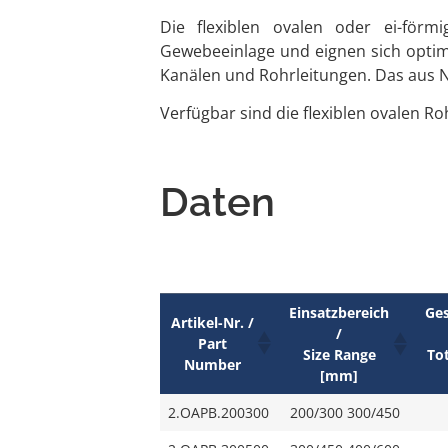
Die flexiblen ovalen oder ei-för
Gewebeeinlage und eignen sich optima
Kanälen und Rohrleitungen. Das aus N
Verfügbar sind die flexiblen ovalen R
Daten
Einsatzbereich
Ge
Artikel-Nr. /
/
Part
Size Range
To
Number
[mm]
2.OAPB.200300
200/300 300/450