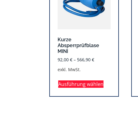
Kurze
Absperrprüfblase
MINI
92,00
€
–
566,90
€
exkl. MwSt.
Ausführung wählen