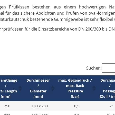
migen Prüfkissen bestehen aus einem hochwertigen Na
l für das sichere Abdichten und Prüfen von oval-förmigen
aturkautschuk bestehende Gummigewebe ist sehr flexibel u
ohrprüfkissen für die Einsatzbereiche von DN 200/300 bis DN
Suchen:
samtlänge
Durchmesser
max. Gegendruck /
Durchg
/
/
max. Back
/
tal Length
Diameter
Pressure
Passag
[mm]
[mm]
[bar]
[Zoll / i
750
180 x 280
0,5
2"