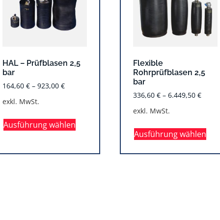
HAL – Prüfblasen 2,5
Flexible
bar
Rohrprüfblasen 2,5
bar
164,60
€
–
923,00
€
336,60
€
–
6.449,50
€
exkl. MwSt.
exkl. MwSt.
Ausführung wählen
Ausführung wählen