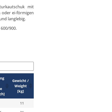
turkautschuk mit
 oder ei-förmigen
nd langlebig.
 600/900.
ang
Gewicht /
Weight
e
[kg]
nch]
11