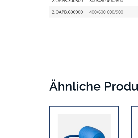
2.OAPB.300500
300/450 400/600
2.OAPB.600900
400/600 600/900
Ähnliche Prod