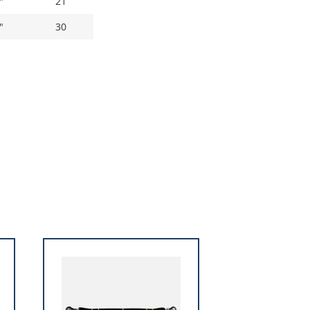
"
21
"
30