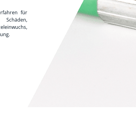
rfahren für
 Schäden,
einwuchs,
dung.