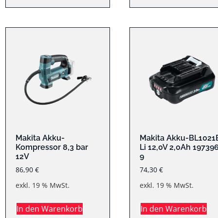
Makita Akku-
Makita Akku-BL1021
Kompressor 8,3 bar
Li 12,0V 2,0Ah 19739
12V
9
86,90
€
74,30
€
exkl. 19 % MwSt.
exkl. 19 % MwSt.
In den Warenkorb
In den Warenkorb