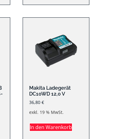
B
Makita Ladegerät
6-
DC10WD 12,0 V
36,80
€
exkl. 19 % MwSt.
In den Warenkorb