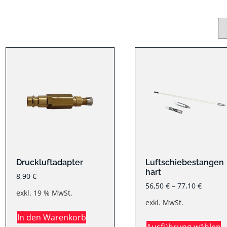
Druckluftadapter
Luftschiebestangen
hart
8,90
€
56,50
€
–
77,10
€
exkl. 19 % MwSt.
exkl. MwSt.
In den Warenkorb
Ausführung wählen