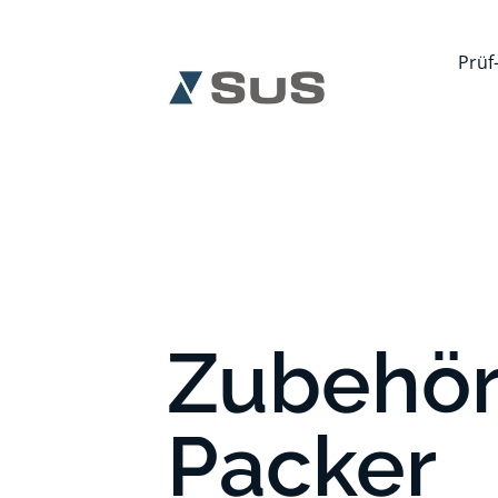
Prüf
Zubehö
Packer