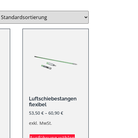
Luftschiebestangen
flexibel
53,50
€
–
60,90
€
exkl. MwSt.
Ausführung wählen