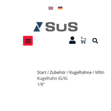
0
Start
/
Zubehör
/
Kugelhähne
/ MINI-
Kugelhahn IG/IG
1/8″